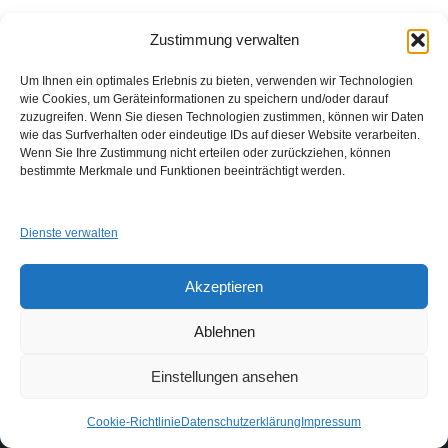
Zustimmung verwalten
Um Ihnen ein optimales Erlebnis zu bieten, verwenden wir Technologien
wie Cookies, um Geräteinformationen zu speichern und/oder darauf
zuzugreifen. Wenn Sie diesen Technologien zustimmen, können wir Daten
wie das Surfverhalten oder eindeutige IDs auf dieser Website verarbeiten.
Wenn Sie Ihre Zustimmung nicht erteilen oder zurückziehen, können
GUAD e.V.
bestimmte Merkmale und Funktionen beeinträchtigt werden.
Am Alten Sportplatz 3
94259 Kirchberg i. W.
info@guad-netz.de
Dienste verwalten
Akzeptieren
Ablehnen
Einstellungen ansehen
Links
Impressum
Datenschutzerklärung
Login
Cookie-Richtlinie
Datenschutzerklärung
Impressum
Neve
| Präsentiert von
WordPress