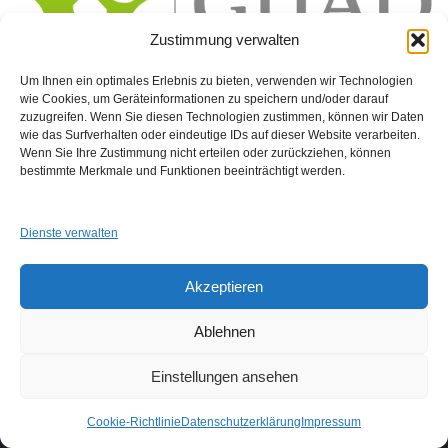
Zustimmung verwalten
Um Ihnen ein optimales Erlebnis zu bieten, verwenden wir Technologien
wie Cookies, um Geräteinformationen zu speichern und/oder darauf
zuzugreifen. Wenn Sie diesen Technologien zustimmen, können wir Daten
wie das Surfverhalten oder eindeutige IDs auf dieser Website verarbeiten.
Wenn Sie Ihre Zustimmung nicht erteilen oder zurückziehen, können
GUAD e.V.
bestimmte Merkmale und Funktionen beeinträchtigt werden.
Am Alten Sportplatz 3
94259 Kirchberg i. W.
info@guad-netz.de
Dienste verwalten
Akzeptieren
Ablehnen
Einstellungen ansehen
Links
Impressum
Datenschutzerklärung
Login
Cookie-Richtlinie
Datenschutzerklärung
Impressum
Neve
| Präsentiert von
WordPress