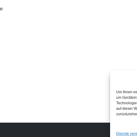
he
Um Ihnen ei
um Gerätein
Technologie
auf dieser W
zurückziehe
Links
Dienste ver