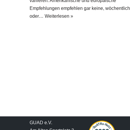
variieren. Amerikanische und europäische
Empfehlungen empfehlen gar keine, wöchentlic
oder…
Weiterlesen »
GUAD e.V.