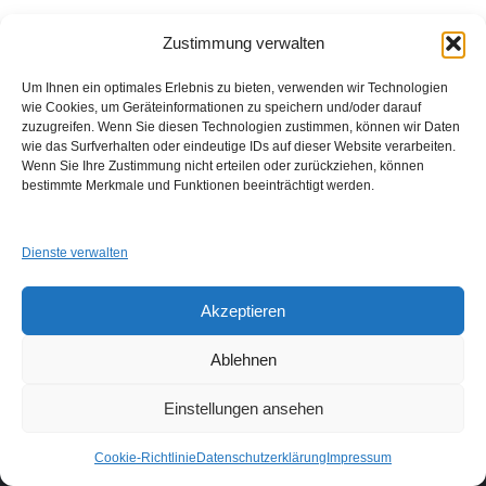
Zustimmung verwalten
Um Ihnen ein optimales Erlebnis zu bieten, verwenden wir Technologien
wie Cookies, um Geräteinformationen zu speichern und/oder darauf
zuzugreifen. Wenn Sie diesen Technologien zustimmen, können wir Daten
wie das Surfverhalten oder eindeutige IDs auf dieser Website verarbeiten.
Wenn Sie Ihre Zustimmung nicht erteilen oder zurückziehen, können
GUAD e.V.
bestimmte Merkmale und Funktionen beeinträchtigt werden.
Am Alten Sportplatz 3
94259 Kirchberg i. W.
info@guad-netz.de
Dienste verwalten
Akzeptieren
Ablehnen
Einstellungen ansehen
Links
Impressum
Datenschutzerklärung
Login
Cookie-Richtlinie
Datenschutzerklärung
Impressum
Neve
| Präsentiert von
WordPress