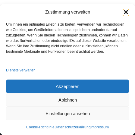
Zustimmung verwalten
Um Ihnen ein optimales Erlebnis zu bieten, verwenden wir Technologien
wie Cookies, um Geräteinformationen zu speichern und/oder darauf
zuzugreifen. Wenn Sie diesen Technologien zustimmen, können wir Daten
wie das Surfverhalten oder eindeutige IDs auf dieser Website verarbeiten.
Wenn Sie Ihre Zustimmung nicht erteilen oder zurückziehen, können
GUAD e.V.
bestimmte Merkmale und Funktionen beeinträchtigt werden.
Am Alten Sportplatz 3
94259 Kirchberg i. W.
info@guad-netz.de
Dienste verwalten
Akzeptieren
Ablehnen
Einstellungen ansehen
Links
Impressum
Datenschutzerklärung
Login
Cookie-Richtlinie
Datenschutzerklärung
Impressum
Neve
| Präsentiert von
WordPress