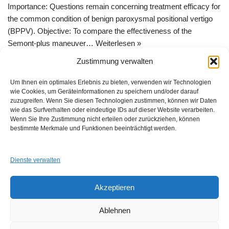
Importance: Questions remain concerning treatment efficacy for
the common condition of benign paroxysmal positional vertigo
(BPPV). Objective: To compare the effectiveness of the
Semont-plus maneuver…
Weiterlesen »
Zustimmung verwalten
Um Ihnen ein optimales Erlebnis zu bieten, verwenden wir Technologien
wie Cookies, um Geräteinformationen zu speichern und/oder darauf
zuzugreifen. Wenn Sie diesen Technologien zustimmen, können wir Daten
wie das Surfverhalten oder eindeutige IDs auf dieser Website verarbeiten.
Wenn Sie Ihre Zustimmung nicht erteilen oder zurückziehen, können
GUAD e.V.
bestimmte Merkmale und Funktionen beeinträchtigt werden.
Am Alten Sportplatz 3
94259 Kirchberg i. W.
info@guad-netz.de
Dienste verwalten
Akzeptieren
Ablehnen