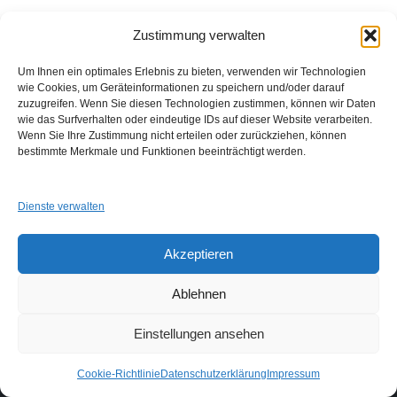
Zustimmung verwalten
Um Ihnen ein optimales Erlebnis zu bieten, verwenden wir Technologien
wie Cookies, um Geräteinformationen zu speichern und/oder darauf
zuzugreifen. Wenn Sie diesen Technologien zustimmen, können wir Daten
wie das Surfverhalten oder eindeutige IDs auf dieser Website verarbeiten.
Wenn Sie Ihre Zustimmung nicht erteilen oder zurückziehen, können
GUAD e.V.
bestimmte Merkmale und Funktionen beeinträchtigt werden.
Am Alten Sportplatz 3
94259 Kirchberg i. W.
info@guad-netz.de
Dienste verwalten
Akzeptieren
Ablehnen
Einstellungen ansehen
Links
Impressum
Datenschutzerklärung
Login
Cookie-Richtlinie
Datenschutzerklärung
Impressum
Neve
| Präsentiert von
WordPress