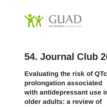
Zum
Inhalt
springen
54. Journal Club 2
Evaluating the risk of QT
prolongation associated
with antidepressant use i
older adults: a review of