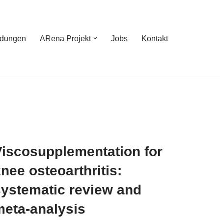
ldungen
ARena Projekt
Jobs
Kontakt
Viscosupplementation for
nee osteoarthritis:
systematic review and
meta-analysis