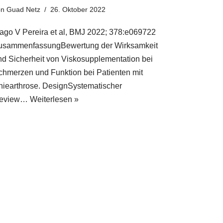
on
Guad Netz
26. Oktober 2022
iago V Pereira et al, BMJ 2022; 378:e069722
usammenfassungBewertung der Wirksamkeit
nd Sicherheit von Viskosupplementation bei
chmerzen und Funktion bei Patienten mit
niearthrose. DesignSystematischer
eview…
Weiterlesen »