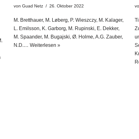
von
Guad Netz
26. Oktober 2022
v
M. Bretthauer, M. Løberg, P. Wieszczy, M. Kalager,
T
L. Emilsson, K. Garborg, M. Rupinski, E. Dekker,
Z
M. Spaander, M. Bugajski, Ø. Holme, A.G. Zauber,
u
M.
N.D.…
Weiterlesen »
S
K
n
R