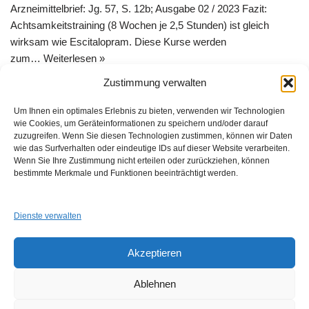
Arzneimittelbrief: Jg. 57, S. 12b; Ausgabe 02 / 2023 Fazit:
Achtsamkeitstraining (8 Wochen je 2,5 Stunden) ist gleich
wirksam wie Escitalopram. Diese Kurse werden
zum…
Weiterlesen »
Zustimmung verwalten
Um Ihnen ein optimales Erlebnis zu bieten, verwenden wir Technologien
wie Cookies, um Geräteinformationen zu speichern und/oder darauf
zuzugreifen. Wenn Sie diesen Technologien zustimmen, können wir Daten
wie das Surfverhalten oder eindeutige IDs auf dieser Website verarbeiten.
Wenn Sie Ihre Zustimmung nicht erteilen oder zurückziehen, können
GUAD e.V.
bestimmte Merkmale und Funktionen beeinträchtigt werden.
Am Alten Sportplatz 3
94259 Kirchberg i. W.
info@guad-netz.de
Dienste verwalten
Akzeptieren
Ablehnen