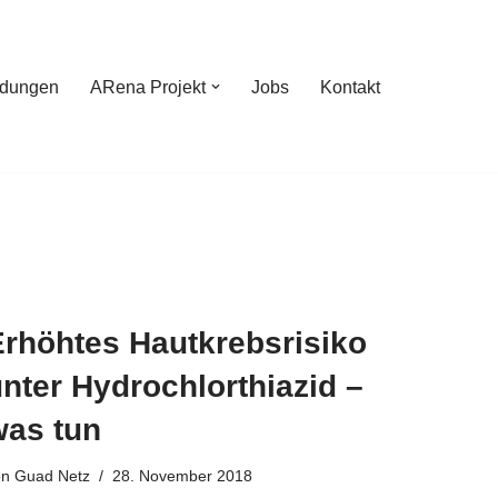
ldungen
ARena Projekt
Jobs
Kontakt
Erhöhtes Hautkrebsrisiko
nter Hydrochlorthiazid –
was tun
on
Guad Netz
28. November 2018