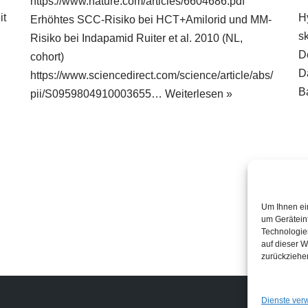
https://www.nature.com/articles/6604686.pdf
it
H
Erhöhtes SCC-Risiko bei HCT+Amilorid und MM-
s
Risiko bei Indapamid Ruiter et al. 2010 (NL,
D
cohort)
D
https://www.sciencedirect.com/science/article/abs/
B
pii/S0959804910003655…
Weiterlesen »
Um Ihnen ei
um Gerätein
Technologie
auf dieser W
zurückziehe
Links
Dienste ver