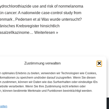
ydrochlorothiazide use and risk of nonmelanoma
kin cancer: A nationwide case-control study from
enmark , Pedersen et al Was wurde untersucht?
änisches Krebsregister hinsichtlich
asalzellkazinome…
Weiterlesen »
Zustimmung verwalten
n optimales Erlebnis zu bieten, verwenden wir Technologien wie Cookies,
formationen zu speichern und/oder darauf zuzugreifen. Wenn Sie diesen
n zustimmen, können wir Daten wie das Surfverhalten oder eindeutige IDs
ebsite verarbeiten. Wenn Sie Ihre Zustimmung nicht erteilen oder
n, können bestimmte Merkmale und Funktionen beeinträchtigt werden.
Impressum
Datenschutzerklärung
Login
walten