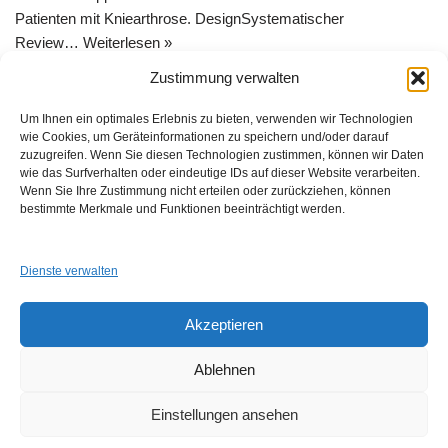
Patienten mit Kniearthrose. DesignSystematischer
Review…
Weiterlesen »
Zustimmung verwalten
Um Ihnen ein optimales Erlebnis zu bieten, verwenden wir Technologien
wie Cookies, um Geräteinformationen zu speichern und/oder darauf
zuzugreifen. Wenn Sie diesen Technologien zustimmen, können wir Daten
wie das Surfverhalten oder eindeutige IDs auf dieser Website verarbeiten.
Wenn Sie Ihre Zustimmung nicht erteilen oder zurückziehen, können
GUAD e.V.
bestimmte Merkmale und Funktionen beeinträchtigt werden.
Am Alten Sportplatz 3
94259 Kirchberg i. W.
info@guad-netz.de
Dienste verwalten
Akzeptieren
Ablehnen
Einstellungen ansehen
Links
Impressum
Datenschutzerklärung
Login