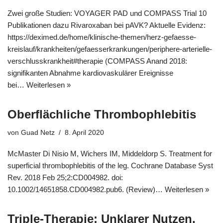
Zwei große Studien: VOYAGER PAD und COMPASS Trial 10
Publikationen dazu Rivaroxaban bei pAVK? Aktuelle Evidenz:
https://deximed.de/home/klinische-themen/herz-gefaesse-
kreislauf/krankheiten/gefaesserkrankungen/periphere-arterielle-
verschlusskrankheit#therapie (COMPASS Anand 2018:
signifikanten Abnahme kardiovaskulärer Ereignisse
bei…
Weiterlesen »
Oberflächliche Thrombophlebitis
von
Guad Netz
8. April 2020
McMaster Di Nisio M, Wichers IM, Middeldorp S. Treatment for
superficial thrombophlebitis of the leg. Cochrane Database Syst
Rev. 2018 Feb 25;2:CD004982. doi:
10.1002/14651858.CD004982.pub6. (Review)…
Weiterlesen »
Triple-Therapie: Unklarer Nutzen,