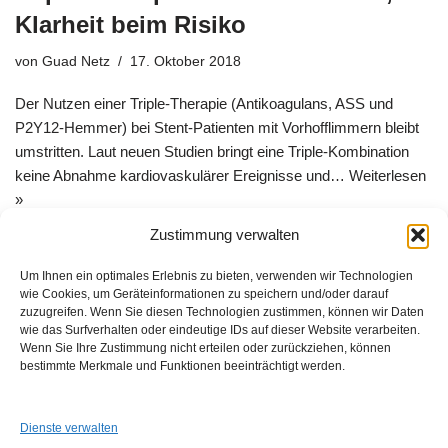
Klarheit beim Risiko
von
Guad Netz
17. Oktober 2018
Der Nutzen einer Triple-Therapie (Antikoagulans, ASS und
P2Y12-Hemmer) bei Stent-Patienten mit Vorhofflimmern bleibt
umstritten. Laut neuen Studien bringt eine Triple-Kombination
keine Abnahme kardiovaskulärer Ereignisse und…
Weiterlesen
»
Zustimmung verwalten
Um Ihnen ein optimales Erlebnis zu bieten, verwenden wir Technologien
wie Cookies, um Geräteinformationen zu speichern und/oder darauf
zuzugreifen. Wenn Sie diesen Technologien zustimmen, können wir Daten
wie das Surfverhalten oder eindeutige IDs auf dieser Website verarbeiten.
Wenn Sie Ihre Zustimmung nicht erteilen oder zurückziehen, können
GUAD e.V.
bestimmte Merkmale und Funktionen beeinträchtigt werden.
Am Alten Sportplatz 3
94259 Kirchberg i. W.
info@guad-netz.de
Dienste verwalten