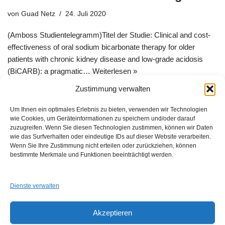
von
Guad Netz
24. Juli 2020
(Amboss Studientelegramm)Titel der Studie: Clinical and cost-
effectiveness of oral sodium bicarbonate therapy for older
patients with chronic kidney disease and low-grade acidosis
(BiCARB): a pragmatic…
Weiterlesen »
Zustimmung verwalten
Um Ihnen ein optimales Erlebnis zu bieten, verwenden wir Technologien
wie Cookies, um Geräteinformationen zu speichern und/oder darauf
zuzugreifen. Wenn Sie diesen Technologien zustimmen, können wir Daten
wie das Surfverhalten oder eindeutige IDs auf dieser Website verarbeiten.
Wenn Sie Ihre Zustimmung nicht erteilen oder zurückziehen, können
GUAD e.V.
bestimmte Merkmale und Funktionen beeinträchtigt werden.
Am Alten Sportplatz 3
94259 Kirchberg i. W.
info@guad-netz.de
Dienste verwalten
Akzeptieren