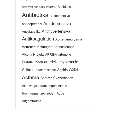
Antibiose
Aart-van der Beek PharmD
Antibiotika
Antidementiva
Antidepressiva
antidepressiv
Antihypertensiva
Antidiabetika
Antikoagulation
Aortenaneurysma
Aortenerkrankungen
Aortenstenose
ARena Projekt
arterielle
ARRIBA
arterielle Hypertonie
Erkrankungen
ASS
Arthrose
Aspirin
Arthroskopie
Asthma
Asthma-Exazerbation
Atemwegserkrankungen
Atriale
Hochfrequenzepisoden
Auge
Augentrauma