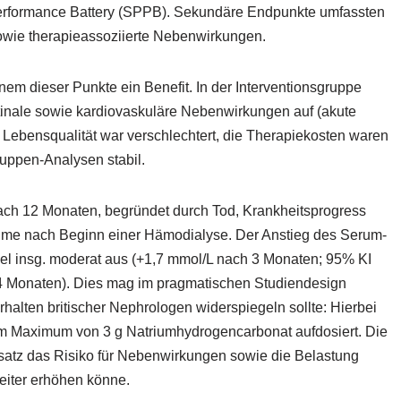
erformance Battery (SPPB). Sekundäre Endpunkte umfassten
sowie therapieassoziierte Nebenwirkungen.
nem dieser Punkte ein Benefit. In der Interventionsgruppe
testinale sowie kardiovaskuläre Nebenwirkungen auf (akute
 Lebensqualität war verschlechtert, die Therapiekosten waren
uppen-Analysen stabil.
ach 12 Monaten, begründet durch Tod, Krankheitsprogress
ahme nach Beginn einer Hämodialyse. Der Anstieg des Serum-
fiel insg. moderat aus (+1,7 mmol/L nach 3 Monaten; 95% KI
h 24 Monaten). Dies mag im pragmatischen Studiendesign
halten britischer Nephrologen widerspiegeln sollte: Hierbei
nem Maximum von 3 g Natriumhydrogencarbonat aufdosiert. Die
-Ansatz das Risiko für Nebenwirkungen sowie die Belastung
eiter erhöhen könne.