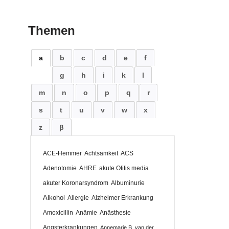
Themen
a
b
c
d
e
f
g
h
i
k
l
m
n
o
p
q
r
s
t
u
v
w
x
z
β
ACE-Hemmer
Achtsamkeit
ACS
Adenotomie
AHRE
akute Otitis media
akuter Koronarsyndrom
Albuminurie
Alkohol
Allergie
Alzheimer Erkrankung
Amoxicillin
Anämie
Anästhesie
Angsterkrankungen
Annemarie B. van der