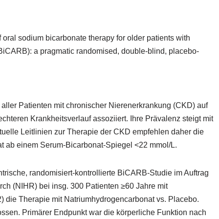
of oral sodium bicarbonate therapy for older patients with
(BiCARB): a pragmatic randomised, double-blind, placebo-
 aller Patienten mit chronischer Nierenerkrankung (CKD) auf
hteren Krankheitsverlauf assoziiert. Ihre Prävalenz steigt mit
elle Leitlinien zur Therapie der CKD empfehlen daher die
t ab einem Serum-Bicarbonat-Spiegel <22 mmol/L.
ntrische, randomisiert-kontrollierte BiCARB-Studie im Auftrag
arch (NIHR) bei insg. 300 Patienten ≥60 Jahre mit
) die Therapie mit Natriumhydrogencarbonat vs. Placebo.
ssen. Primärer Endpunkt war die körperliche Funktion nach