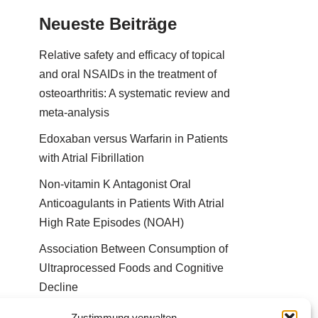
Neueste Beiträge
Relative safety and efficacy of topical
and oral NSAIDs in the treatment of
osteoarthritis: A systematic review and
meta-analysis
Edoxaban versus Warfarin in Patients
with Atrial Fibrillation
Non-vitamin K Antagonist Oral
Anticoagulants in Patients With Atrial
High Rate Episodes (NOAH)
Association Between Consumption of
Ultraprocessed Foods and Cognitive
Decline
Bessere Behandlung durch „Peer effect“
Zustimmung verwalten