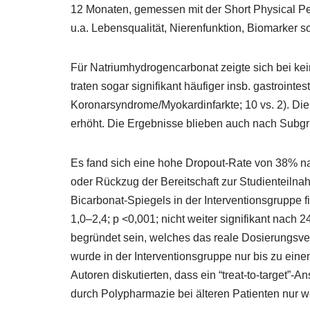
12 Monaten, gemessen mit der Short Physical P
u.a. Lebensqualität, Nierenfunktion, Biomarker 
Für Natriumhydrogencarbonat zeigte sich bei kei
traten sogar signifikant häufiger insb. gastroin
Koronarsyndrome/Myokardinfarkte; 10 vs. 2). Die
erhöht. Die Ergebnisse blieben auch nach Subgr
Es fand sich eine hohe Dropout-Rate von 38% n
oder Rückzug der Bereitschaft zur Studienteiln
Bicarbonat-Spiegels in der Interventionsgruppe 
1,0‒2,4; p <0,001; nicht weiter signifikant nac
begründet sein, welches das reale Dosierungsver
wurde in der Interventionsgruppe nur bis zu ei
Autoren diskutierten, dass ein “treat-to-target”
durch Polypharmazie bei älteren Patienten nur w