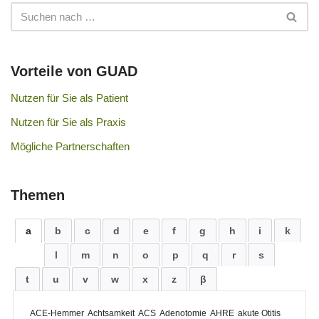
Vorteile von GUAD
Nutzen für Sie als Patient
Nutzen für Sie als Praxis
Mögliche Partnerschaften
Themen
a
b
c
d
e
f
g
h
i
k
l
m
n
o
p
q
r
s
t
u
v
w
x
z
β
ACE-Hemmer
Achtsamkeit
ACS
Adenotomie
AHRE
akute Otitis