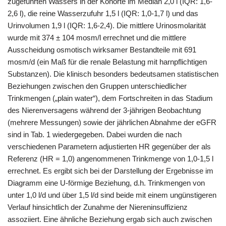
zugeführten Wassers in der Kohorte im Median 2,0 l (IQR: 1,6-
2,6 l), die reine Wasserzufuhr 1,5 l (IQR: 1,0-1,7 l) und das
Urinvolumen 1,9 l (IQR: 1,6-2,4). Die mittlere Urinosmolarität
wurde mit 374 ± 104 mosm/l errechnet und die mittlere
Ausscheidung osmotisch wirksamer Bestandteile mit 691
mosm/d (ein Maß für die renale Belastung mit harnpflichtigen
Substanzen). Die klinisch besonders bedeutsamen statistischen
Beziehungen zwischen den Gruppen unterschiedlicher
Trinkmengen („plain water“), dem Fortschreiten in das Stadium
des Nierenversagens während der 3-jährigen Beobachtung
(mehrere Messungen) sowie der jährlichen Abnahme der eGFR
sind in Tab. 1 wiedergegeben. Dabei wurden die nach
verschiedenen Parametern adjustierten HR gegenüber der als
Referenz (HR = 1,0) angenommenen Trinkmenge von 1,0-1,5 l
errechnet. Es ergibt sich bei der Darstellung der Ergebnisse im
Diagramm eine U-förmige Beziehung, d.h. Trinkmengen von
unter 1,0 l/d und über 1,5 l/d sind beide mit einem ungünstigeren
Verlauf hinsichtlich der Zunahme der Niereninsuffizienz
assoziiert. Eine ähnliche Beziehung ergab sich auch zwischen