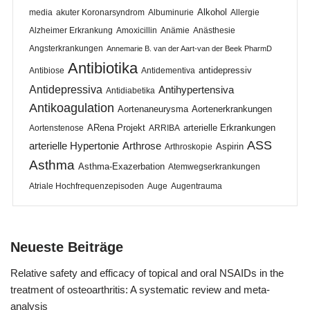
Alkohol
media
akuter Koronarsyndrom
Albuminurie
Allergie
Alzheimer Erkrankung
Amoxicillin
Anämie
Anästhesie
Angsterkrankungen
Annemarie B. van der Aart-van der Beek PharmD
Antibiotika
antidepressiv
Antibiose
Antidementiva
Antidepressiva
Antihypertensiva
Antidiabetika
Antikoagulation
Aortenaneurysma
Aortenerkrankungen
ARena Projekt
arterielle Erkrankungen
Aortenstenose
ARRIBA
ASS
arterielle Hypertonie
Arthrose
Aspirin
Arthroskopie
Asthma
Asthma-Exazerbation
Atemwegserkrankungen
Atriale Hochfrequenzepisoden
Auge
Augentrauma
Neueste Beiträge
Relative safety and efficacy of topical and oral NSAIDs in the
treatment of osteoarthritis: A systematic review and meta-
analysis