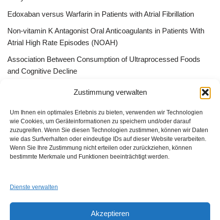
Edoxaban versus Warfarin in Patients with Atrial Fibrillation
Non-vitamin K Antagonist Oral Anticoagulants in Patients With
Atrial High Rate Episodes (NOAH)
Association Between Consumption of Ultraprocessed Foods
and Cognitive Decline
Bessere Behandlung durch „Peer effect“ –Qualitätszirkel, App
Zustimmung verwalten
Gruppen oder ListServer
Um Ihnen ein optimales Erlebnis zu bieten, verwenden wir Technologien
wie Cookies, um Geräteinformationen zu speichern und/oder darauf
zuzugreifen. Wenn Sie diesen Technologien zustimmen, können wir Daten
wie das Surfverhalten oder eindeutige IDs auf dieser Website verarbeiten.
Wenn Sie Ihre Zustimmung nicht erteilen oder zurückziehen, können
GUAD e.V.
bestimmte Merkmale und Funktionen beeinträchtigt werden.
Am Alten Sportplatz 3
94259 Kirchberg i. W.
info@guad-netz.de
Dienste verwalten
Akzeptieren