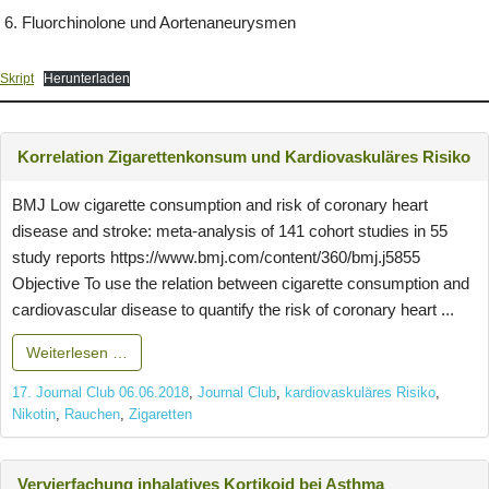
Fluorchinolone und Aortenaneurysmen
Skript
Herunterladen
Korrelation Zigarettenkonsum und Kardiovaskuläres Risiko
BMJ Low cigarette consumption and risk of coronary heart
disease and stroke: meta-analysis of 141 cohort studies in 55
study reports https://www.bmj.com/content/360/bmj.j5855
Objective To use the relation between cigarette consumption and
cardiovascular disease to quantify the risk of coronary heart ...
Weiterlesen …
17. Journal Club 06.06.2018
,
Journal Club
,
kardiovaskuläres Risiko
,
Nikotin
,
Rauchen
,
Zigaretten
Vervierfachung inhalatives Kortikoid bei Asthma