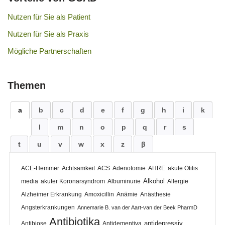
Nutzen für Sie als Patient
Nutzen für Sie als Praxis
Mögliche Partnerschaften
Themen
a
b
c
d
e
f
g
h
i
k
l
m
n
o
p
q
r
s
t
u
v
w
x
z
β
ACE-Hemmer
Achtsamkeit
ACS
Adenotomie
AHRE
akute Otitis
Alkohol
media
akuter Koronarsyndrom
Albuminurie
Allergie
Alzheimer Erkrankung
Amoxicillin
Anämie
Anästhesie
Angsterkrankungen
Annemarie B. van der Aart-van der Beek PharmD
Antibiotika
antidepressiv
Antibiose
Antidementiva