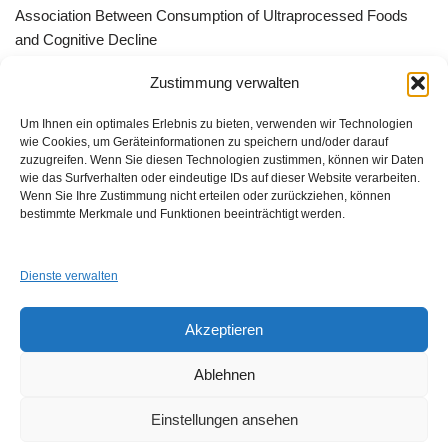
Association Between Consumption of Ultraprocessed Foods
and Cognitive Decline
Bessere Behandlung durch „Peer effect“ –Qualitätszirkel, App
Zustimmung verwalten
Gruppen oder ListServer
Um Ihnen ein optimales Erlebnis zu bieten, verwenden wir Technologien
wie Cookies, um Geräteinformationen zu speichern und/oder darauf
zuzugreifen. Wenn Sie diesen Technologien zustimmen, können wir Daten
wie das Surfverhalten oder eindeutige IDs auf dieser Website verarbeiten.
Wenn Sie Ihre Zustimmung nicht erteilen oder zurückziehen, können
GUAD e.V.
bestimmte Merkmale und Funktionen beeinträchtigt werden.
Am Alten Sportplatz 3
94259 Kirchberg i. W.
info@guad-netz.de
Dienste verwalten
Akzeptieren
Ablehnen
Einstellungen ansehen
Links
Impressum
Datenschutzerklärung
Login