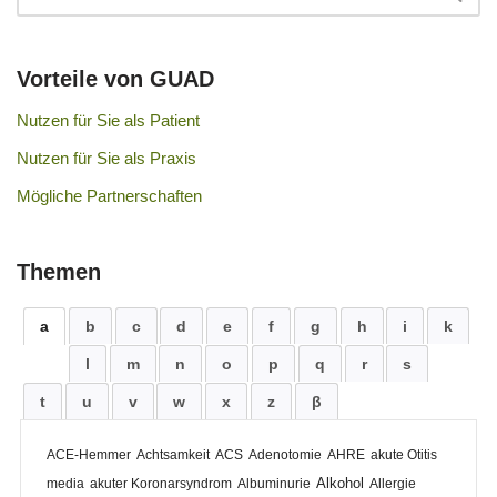
Vorteile von GUAD
Nutzen für Sie als Patient
Nutzen für Sie als Praxis
Mögliche Partnerschaften
Themen
a
b
c
d
e
f
g
h
i
k
l
m
n
o
p
q
r
s
t
u
v
w
x
z
β
ACE-Hemmer
Achtsamkeit
ACS
Adenotomie
AHRE
akute Otitis
Alkohol
media
akuter Koronarsyndrom
Albuminurie
Allergie