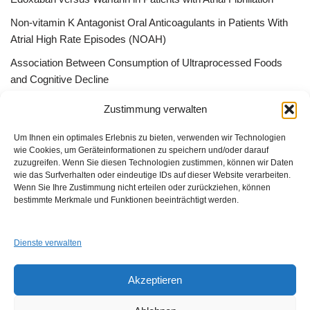
Non-vitamin K Antagonist Oral Anticoagulants in Patients With
Atrial High Rate Episodes (NOAH)
Association Between Consumption of Ultraprocessed Foods
and Cognitive Decline
Bessere Behandlung durch „Peer effect“ –Qualitätszirkel, App
Zustimmung verwalten
Gruppen oder ListServer
Um Ihnen ein optimales Erlebnis zu bieten, verwenden wir Technologien
wie Cookies, um Geräteinformationen zu speichern und/oder darauf
zuzugreifen. Wenn Sie diesen Technologien zustimmen, können wir Daten
wie das Surfverhalten oder eindeutige IDs auf dieser Website verarbeiten.
Wenn Sie Ihre Zustimmung nicht erteilen oder zurückziehen, können
GUAD e.V.
bestimmte Merkmale und Funktionen beeinträchtigt werden.
Am Alten Sportplatz 3
94259 Kirchberg i. W.
info@guad-netz.de
Dienste verwalten
Akzeptieren