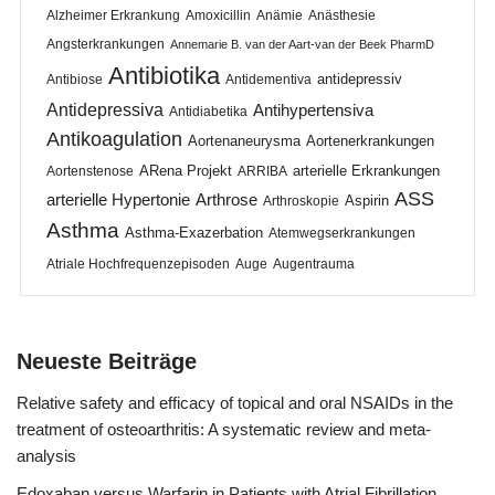
Alzheimer Erkrankung
Amoxicillin
Anämie
Anästhesie
Angsterkrankungen
Annemarie B. van der Aart-van der Beek PharmD
Antibiotika
antidepressiv
Antibiose
Antidementiva
Antidepressiva
Antihypertensiva
Antidiabetika
Antikoagulation
Aortenaneurysma
Aortenerkrankungen
ARena Projekt
arterielle Erkrankungen
Aortenstenose
ARRIBA
ASS
arterielle Hypertonie
Arthrose
Aspirin
Arthroskopie
Asthma
Asthma-Exazerbation
Atemwegserkrankungen
Atriale Hochfrequenzepisoden
Auge
Augentrauma
Neueste Beiträge
Relative safety and efficacy of topical and oral NSAIDs in the
treatment of osteoarthritis: A systematic review and meta-
analysis
Edoxaban versus Warfarin in Patients with Atrial Fibrillation