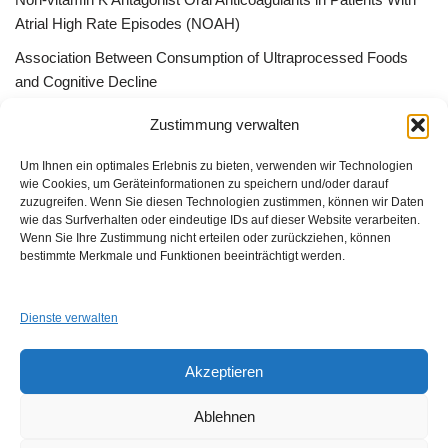
Atrial High Rate Episodes (NOAH)
Association Between Consumption of Ultraprocessed Foods
and Cognitive Decline
Bessere Behandlung durch „Peer effect“ –Qualitätszirkel, App
Zustimmung verwalten
Gruppen oder ListServer
Um Ihnen ein optimales Erlebnis zu bieten, verwenden wir Technologien
wie Cookies, um Geräteinformationen zu speichern und/oder darauf
zuzugreifen. Wenn Sie diesen Technologien zustimmen, können wir Daten
wie das Surfverhalten oder eindeutige IDs auf dieser Website verarbeiten.
Wenn Sie Ihre Zustimmung nicht erteilen oder zurückziehen, können
GUAD e.V.
bestimmte Merkmale und Funktionen beeinträchtigt werden.
Am Alten Sportplatz 3
94259 Kirchberg i. W.
info@guad-netz.de
Dienste verwalten
Akzeptieren
Ablehnen