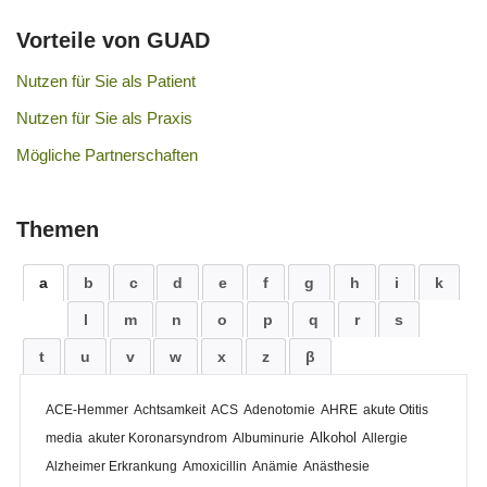
Vorteile von GUAD
Nutzen für Sie als Patient
Nutzen für Sie als Praxis
Mögliche Partnerschaften
Themen
a
b
c
d
e
f
g
h
i
k
l
m
n
o
p
q
r
s
t
u
v
w
x
z
β
ACE-Hemmer
Achtsamkeit
ACS
Adenotomie
AHRE
akute Otitis
Alkohol
media
akuter Koronarsyndrom
Albuminurie
Allergie
Alzheimer Erkrankung
Amoxicillin
Anämie
Anästhesie