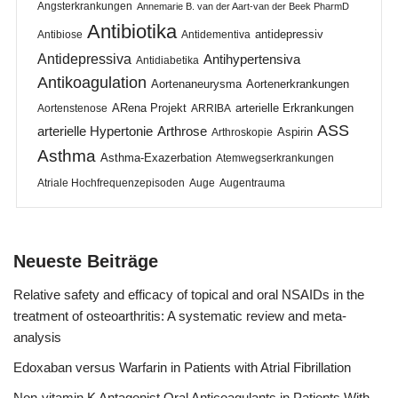
Angsterkrankungen
Annemarie B. van der Aart-van der Beek PharmD
Antibiotika
antidepressiv
Antibiose
Antidementiva
Antidepressiva
Antihypertensiva
Antidiabetika
Antikoagulation
Aortenaneurysma
Aortenerkrankungen
ARena Projekt
arterielle Erkrankungen
Aortenstenose
ARRIBA
ASS
arterielle Hypertonie
Arthrose
Aspirin
Arthroskopie
Asthma
Asthma-Exazerbation
Atemwegserkrankungen
Atriale Hochfrequenzepisoden
Auge
Augentrauma
Neueste Beiträge
Relative safety and efficacy of topical and oral NSAIDs in the
treatment of osteoarthritis: A systematic review and meta-
analysis
Edoxaban versus Warfarin in Patients with Atrial Fibrillation
Non-vitamin K Antagonist Oral Anticoagulants in Patients With