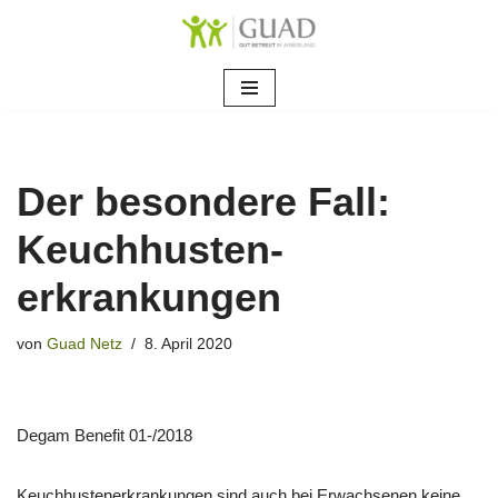
Zum
Inhalt
springen
Der besondere Fall:
Keuchhusten-
erkrankungen
von
Guad Netz
8. April 2020
Degam Benefit 01-/2018
Keuchhustenerkrankungen sind auch bei Erwachsenen keine