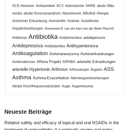
ACE-Hemmer
Achtsamkeit
ACS
Adenotomie
AHRE
akute Otitis
Alkohol
media
akuter Koronarsyndrom
Albuminurie
Allergie
Alzheimer Erkrankung
Amoxicillin
Anämie
Anästhesie
Angsterkrankungen
Annemarie B. van der Aart-van der Beek PharmD
Antibiotika
antidepressiv
Antibiose
Antidementiva
Antidepressiva
Antihypertensiva
Antidiabetika
Antikoagulation
Aortenaneurysma
Aortenerkrankungen
ARena Projekt
arterielle Erkrankungen
Aortenstenose
ARRIBA
ASS
arterielle Hypertonie
Arthrose
Aspirin
Arthroskopie
Asthma
Asthma-Exazerbation
Atemwegserkrankungen
Atriale Hochfrequenzepisoden
Auge
Augentrauma
Neueste Beiträge
Relative safety and efficacy of topical and oral NSAIDs in the
treatment of osteoarthritis: A systematic review and meta-