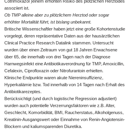
Cotrimoxazol )einem erhöhten Risiko des plötzlichen Herztodes
assoziiert ist.
Ob TMP alleine aber zu plötzlichem Herztod oder sogar
erhöhter Mortalität führt, ist bislang unbekannt.
Britische Wissenschaftler haben jetzt eine große Kohortenstudie
vorgelegt, deren repräsentative Daten aus der hausärztlichen
Clinical Practice Research Datalink stammen. Untersucht
wurden über einen Zeitraum von gut 18 Jahren Erwachsene
über 65, die innerhalb von drei Tagen nach der Diagnose
Harnwegsinfekt eine Antibiotikaverordnung für TMP, Amoxicillin,
Cefalexin, Ciprofloxazin oder Nitrofurantoin erhielten.
Klinische Endpunkte waren akute Niereninsuffizienz,
Hyperkaliämie bzw. Tod innerhalb von 14 Tagen nach Erhalt des
Antibiotikarezeptes.
Berücksichtigt (und durch logistische Regression adjustiert)
wurden auch potentielle Verzerrungsfaktoren wie z.B. Alter,
Geschlecht, Komorbidität, BMI, Raucherstatus, Alkoholgenuss,
Kreatinin-Ausgangswert oder Einnahme von Renin-Angiotensin-
Blockern und kaliumsparenden Diuretika.