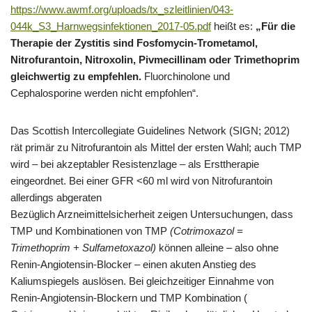
https://www.awmf.org/uploads/tx_szleitlinien/043-
044k_S3_Harnwegsinfektionen_2017-05.pdf
heißt es:
„Für die
Therapie der Zystitis sind Fosfomycin-Trometamol,
Nitrofurantoin, Nitroxolin, Pivmecillinam oder Trimethoprim
gleichwertig zu empfehlen.
Fluorchinolone und
Cephalosporine werden nicht empfohlen“.
Das Scottish Intercollegiate Guidelines Network (SIGN; 2012)
rät primär zu Nitrofurantoin als Mittel der ersten Wahl; auch TMP
wird – bei akzeptabler Resistenzlage – als Ersttherapie
eingeordnet. Bei einer GFR <60 ml wird von Nitrofurantoin
allerdings abgeraten
Bezüglich Arzneimittelsicherheit zeigen Untersuchungen, dass
TMP und Kombinationen von TMP
(Cotrimoxazol =
Trimethoprim + Sulfametoxazol)
können alleine – also ohne
Renin-Angiotensin-Blocker – einen akuten Anstieg des
Kaliumspiegels auslösen. Bei gleichzeitiger Einnahme von
Renin-Angiotensin-Blockern und TMP Kombination (