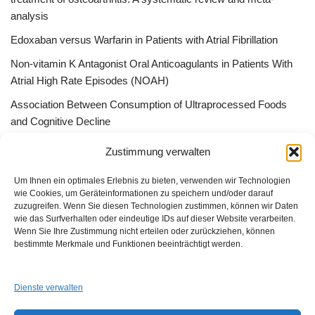
analysis
Edoxaban versus Warfarin in Patients with Atrial Fibrillation
Non-vitamin K Antagonist Oral Anticoagulants in Patients With
Atrial High Rate Episodes (NOAH)
Association Between Consumption of Ultraprocessed Foods
and Cognitive Decline
Bessere Behandlung durch „Peer effect“ –Qualitätszirkel, App
Zustimmung verwalten
Gruppen oder ListServer
Um Ihnen ein optimales Erlebnis zu bieten, verwenden wir Technologien
wie Cookies, um Geräteinformationen zu speichern und/oder darauf
zuzugreifen. Wenn Sie diesen Technologien zustimmen, können wir Daten
wie das Surfverhalten oder eindeutige IDs auf dieser Website verarbeiten.
Wenn Sie Ihre Zustimmung nicht erteilen oder zurückziehen, können
GUAD e.V.
bestimmte Merkmale und Funktionen beeinträchtigt werden.
Am Alten Sportplatz 3
94259 Kirchberg i. W.
info@guad-netz.de
Dienste verwalten