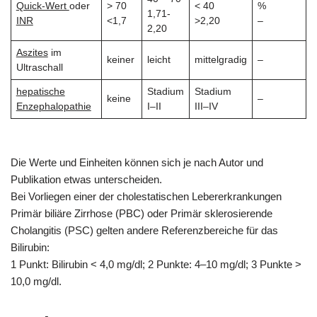
Quick-Wert
oder
> 70
< 40
%
1,71-
INR
<1,7
>2,20
–
2,20
Aszites
im
keiner
leicht
mittelgradig
–
Ultraschall
hepatische
Stadium
Stadium
keine
–
Enzephalopathie
I–II
III–IV
Die Werte und Einheiten können sich je nach Autor und
Publikation etwas unterscheiden.
Bei Vorliegen einer der cholestatischen Lebererkrankungen
Primär biliäre Zirrhose (PBC) oder Primär sklerosierende
Cholangitis (PSC) gelten andere Referenzbereiche für das
Bilirubin:
1 Punkt: Bilirubin < 4,0 mg/dl; 2 Punkte: 4–10 mg/dl; 3 Punkte >
10,0 mg/dl.