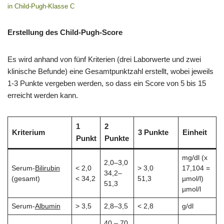
in Child-Pugh-Klasse C
Erstellung des Child-Pugh-Score
Es wird anhand von fünf Kriterien (drei Laborwerte und zwei
klinische Befunde) eine Gesamtpunktzahl erstellt, wobei jeweils
1-3 Punkte vergeben werden, so dass ein Score von 5 bis 15
erreicht werden kann.
1
2
Kriterium
3 Punkte
Einheit
Punkt
Punkte
mg/dl (x
2,0–3,0
Serum-
Bilirubin
< 2,0
> 3,0
17,104 =
34,2–
(gesamt)
< 34,2
51,3
µmol/l)
51,3
µmol/l
Serum-
Albumin
> 3,5
2,8–3,5
< 2,8
g/dl
40 – 70