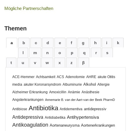
Mögliche Partnerschaften
Themen
a
b
c
d
e
f
g
h
i
k
l
m
n
o
p
q
r
s
t
u
v
w
x
z
β
ACE-Hemmer
Achtsamkeit
ACS
Adenotomie
AHRE
akute Otitis
Alkohol
media
akuter Koronarsyndrom
Albuminurie
Allergie
Alzheimer Erkrankung
Amoxicillin
Anämie
Anästhesie
Angsterkrankungen
Annemarie B. van der Aart-van der Beek PharmD
Antibiotika
antidepressiv
Antibiose
Antidementiva
Antidepressiva
Antihypertensiva
Antidiabetika
Antikoagulation
Aortenaneurysma
Aortenerkrankungen