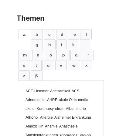
Themen
a
b
c
d
e
f
g
h
i
k
l
m
n
o
p
q
r
s
t
u
v
w
x
z
β
ACE-Hemmer
Achtsamkeit
ACS
Adenotomie
AHRE
akute Otitis media
akuter Koronarsyndrom
Albuminurie
Alkohol
Allergie
Alzheimer Erkrankung
Amoxicillin
Anämie
Anästhesie
Angsterkrankungen
Annemarie B. van der