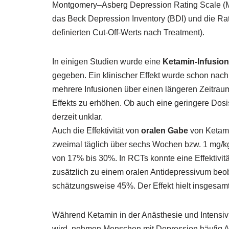
Montgomery–Asberg Depression Rating Scale (
das Beck Depression Inventory (BDI) und die Rat
definierten Cut-Off-Werts nach Treatment).
In einigen Studien wurde eine
Ketamin-Infusion
gegeben. Ein klinischer Effekt wurde schon nach
mehrere Infusionen über einen längeren Zeitra
Effekts zu erhöhen. Ob auch eine geringere Dosis 
derzeit unklar.
Auch die Effektivität von
oralen Gabe
von Ketami
zweimal täglich über sechs Wochen bzw. 1 mg/kg
von 17% bis 30%. In RCTs konnte eine Effektivit
zusätzlich zu einem oralen Antidepressivum beob
schätzungsweise 45%. Der Effekt hielt insgesa
Während Ketamin in der Anästhesie und Intensi
wird, nehmen Menschen mit Depression häufig An