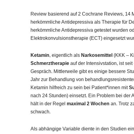
Review basierend auf 2 Cochrane Reviews, 14 Me
herkömmliche Antidepressiva als Therapie für D
herkömmliche Antidepressiva getestet wurden ode
Elektrokonvulsionstherapie (ECT) eingesetzt wurd
Ketamin
, eigentlich als
Narkosemittel
(KKK – Ki
Schmerztherapie
auf der Intensivstation, ist seit
Gespräch. Mittlerweile gibt es einige bessere St
Jahr zur Behandlung von behandlungsresistente
Ketamin hilfreich zu sein bei Patient*innen mit
Su
nach 24 Stunden) einsetzt. Ein Problem bei der 
hält in der Regel
maximal 2 Wochen
an. Trotz za
schwach.
Als abhängige Variable diente in den Studien e