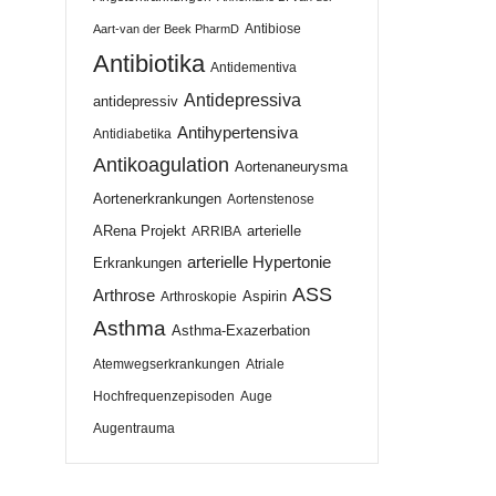
Antibiose
Aart-van der Beek PharmD
Antibiotika
Antidementiva
Antidepressiva
antidepressiv
Antihypertensiva
Antidiabetika
Antikoagulation
Aortenaneurysma
Aortenerkrankungen
Aortenstenose
ARena Projekt
arterielle
ARRIBA
arterielle Hypertonie
Erkrankungen
ASS
Arthrose
Aspirin
Arthroskopie
Asthma
Asthma-Exazerbation
Atemwegserkrankungen
Atriale
Hochfrequenzepisoden
Auge
Augentrauma