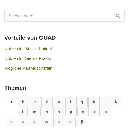
Vorteile von GUAD
Nutzen für Sie als Patient
Nutzen für Sie als Praxis
Mögliche Partnerschaften
Themen
a
b
c
d
e
f
g
h
i
k
l
m
n
o
p
q
r
s
t
u
v
w
x
z
β