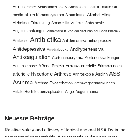
ACE-Hemmer
Achtsamkeit
ACS
Adenotomie
AHRE
akute Otitis
Alkohol
media
akuter Koronarsyndrom
Albuminurie
Allergie
Alzheimer Erkrankung
Amoxicillin
Anämie
Anästhesie
Angsterkrankungen
Annemarie B. van der Aart-van der Beek PharmD
Antibiotika
antidepressiv
Antibiose
Antidementiva
Antidepressiva
Antihypertensiva
Antidiabetika
Antikoagulation
Aortenaneurysma
Aortenerkrankungen
ARena Projekt
arterielle Erkrankungen
Aortenstenose
ARRIBA
ASS
arterielle Hypertonie
Arthrose
Aspirin
Arthroskopie
Asthma
Asthma-Exazerbation
Atemwegserkrankungen
Atriale Hochfrequenzepisoden
Auge
Augentrauma
Neueste Beiträge
Relative safety and efficacy of topical and oral NSAIDs in the