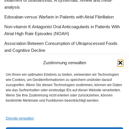
treatment of osteoarthritis: A systematic review and meta-
analysis
Edoxaban versus Warfarin in Patients with Atrial Fibrillation
Non-vitamin K Antagonist Oral Anticoagulants in Patients With
Atrial High Rate Episodes (NOAH)
Association Between Consumption of Ultraprocessed Foods
and Cognitive Decline
Bessere Behandlung durch „Peer effect“ –Qualitätszirkel, App
Zustimmung verwalten
Gruppen oder ListServer
Um Ihnen ein optimales Erlebnis zu bieten, verwenden wir Technologien
wie Cookies, um Geräteinformationen zu speichern und/oder darauf
zuzugreifen. Wenn Sie diesen Technologien zustimmen, können wir Daten
wie das Surfverhalten oder eindeutige IDs auf dieser Website verarbeiten.
Wenn Sie Ihre Zustimmung nicht erteilen oder zurückziehen, können
GUAD e.V.
bestimmte Merkmale und Funktionen beeinträchtigt werden.
Am Alten Sportplatz 3
94259 Kirchberg i. W.
Dienste verwalten
info@guad-netz.de