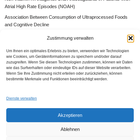
Atrial High Rate Episodes (NOAH)
Association Between Consumption of Ultraprocessed Foods
and Cognitive Decline
Bessere Behandlung durch „Peer effect“ –Qualitätszirkel, App
Zustimmung verwalten
Gruppen oder ListServer
Um Ihnen ein optimales Erlebnis zu bieten, verwenden wir Technologien
wie Cookies, um Geräteinformationen zu speichern und/oder darauf
zuzugreifen. Wenn Sie diesen Technologien zustimmen, können wir Daten
wie das Surfverhalten oder eindeutige IDs auf dieser Website verarbeiten.
Wenn Sie Ihre Zustimmung nicht erteilen oder zurückziehen, können
GUAD e.V.
bestimmte Merkmale und Funktionen beeinträchtigt werden.
Am Alten Sportplatz 3
94259 Kirchberg i. W.
Dienste verwalten
info@guad-netz.de
Akzeptieren
Ablehnen