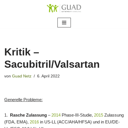
Zum
Inhalt
springen
Kritik –
Sacubitril/Valsartan
von
Guad Netz
6. April 2022
Generelle Probleme:
1.
Rasche Zulassung
–
2014
Phase-III-Studie,
2015
Zulassung
(FDA, EMA),
2016
in US-LL (ACC/AHA/HFSA) und in EU/DE-