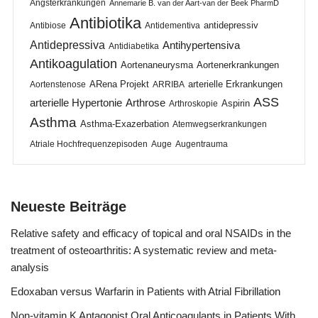
Angsterkrankungen
Annemarie B. van der Aart-van der Beek PharmD
Antibiotika
antidepressiv
Antibiose
Antidementiva
Antidepressiva
Antihypertensiva
Antidiabetika
Antikoagulation
Aortenaneurysma
Aortenerkrankungen
ARena Projekt
arterielle Erkrankungen
Aortenstenose
ARRIBA
ASS
arterielle Hypertonie
Arthrose
Aspirin
Arthroskopie
Asthma
Asthma-Exazerbation
Atemwegserkrankungen
Atriale Hochfrequenzepisoden
Auge
Augentrauma
Neueste Beiträge
Relative safety and efficacy of topical and oral NSAIDs in the
treatment of osteoarthritis: A systematic review and meta-
analysis
Edoxaban versus Warfarin in Patients with Atrial Fibrillation
Non-vitamin K Antagonist Oral Anticoagulants in Patients With