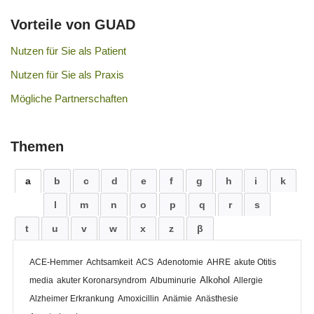
Vorteile von GUAD
Nutzen für Sie als Patient
Nutzen für Sie als Praxis
Mögliche Partnerschaften
Themen
a
b
c
d
e
f
g
h
i
k
l
m
n
o
p
q
r
s
t
u
v
w
x
z
β
ACE-Hemmer
Achtsamkeit
ACS
Adenotomie
AHRE
akute Otitis
Alkohol
media
akuter Koronarsyndrom
Albuminurie
Allergie
Alzheimer Erkrankung
Amoxicillin
Anämie
Anästhesie