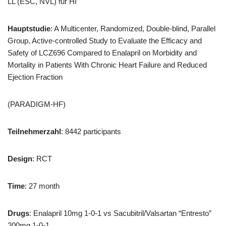
LL (ESC, NVL) für HI
Hauptstudie
: A Multicenter, Randomized, Double-blind, Parallel
Group, Active-controlled Study to Evaluate the Efficacy and
Safety of LCZ696 Compared to Enalapril on Morbidity and
Mortality in Patients With Chronic Heart Failure and Reduced
Ejection Fraction
(PARADIGM-HF)
Teilnehmerzahl
: 8442 participants
Design
: RCT
Time
: 27 month
Drugs
: Enalapril 10mg 1-0-1 vs Sacubitril/Valsartan “Entresto”
200mg 1-0-1