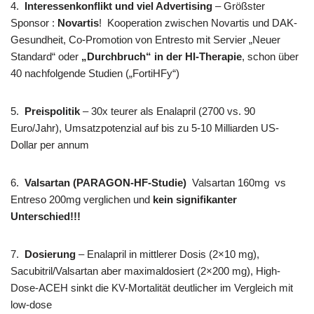
4.
Interessenkonflikt und viel Advertising
– Größster
Sponsor :
Novartis
! Kooperation zwischen Novartis und DAK-
Gesundheit, Co-Promotion von Entresto mit Servier „Neuer
Standard“ oder
„Durchbruch“ in der HI-Therapie
, schon über
40 nachfolgende Studien („FortiHFy“)
5.
Preispolitik
– 30x teurer als Enalapril (2700 vs. 90
Euro/Jahr), Umsatzpotenzial auf bis zu 5-10 Milliarden US-
Dollar per annum
6.
Valsartan (
PARAGON-HF-Studie)
Valsartan 160mg vs
Entreso 200mg verglichen und
kein signifikanter
Unterschied!!!
7.
Dosierung
– Enalapril in mittlerer Dosis (2×10 mg),
Sacubitril/Valsartan aber maximaldosiert (2×200 mg), High-
Dose-ACEH sinkt die KV-Mortalität deutlicher im Vergleich mit
low-dose